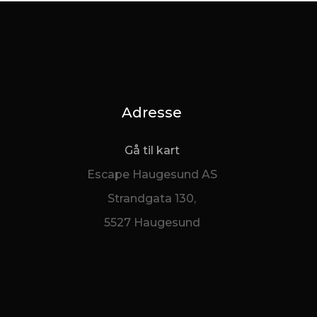
Adresse
Gå til kart
Escape Haugesund AS
Strandgata 130,
5527 Haugesund