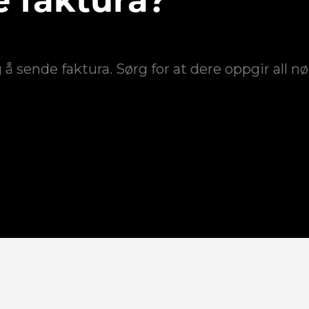
 faktura?
ig å sende faktura. Sørg for at dere oppgir all 