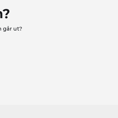
n?
n går ut?